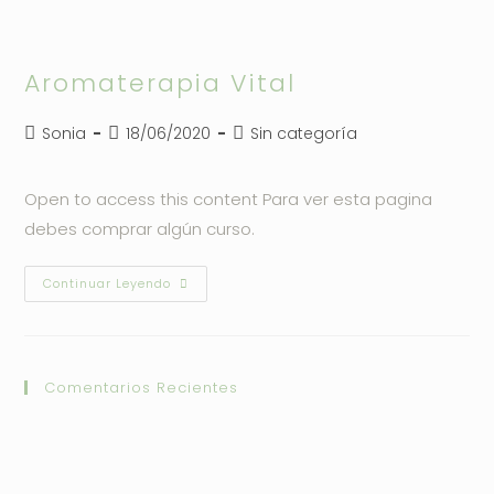
Aromaterapia Vital
Autor
Publicación
Categoría
Sonia
18/06/2020
Sin categoría
de
de
de
la
la
la
Open to access this content Para ver esta pagina
entrada:
entrada:
entrada:
debes comprar algún curso.
Aromaterapia
Continuar Leyendo
Vital
Comentarios Recientes