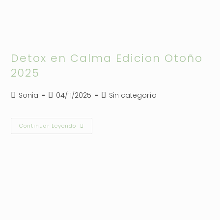
Detox en Calma Edicion Otoño
2025
Autor
Publicación
Categoría
Sonia
04/11/2025
Sin categoría
de
de
de
la
la
la
entrada:
entrada:
entrada:
Detox
Continuar Leyendo
En
Calma
Edicion
Otoño
2025