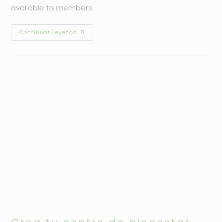
available to members.
Crea
Continuar Leyendo
Tu
Centro
De
Bienestar