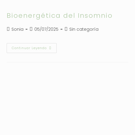
Bioenergética del Insomnio
Autor
Publicación
Categoría
Sonia
05/07/2025
Sin categoría
de
de
de
la
la
la
entrada:
entrada:
entrada:
Bioenergética
Continuar Leyendo
Del
Insomnio