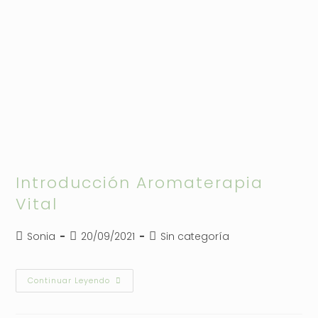
Introducción Aromaterapia
Vital
Autor
Publicación
Categoría
Sonia
20/09/2021
Sin categoría
de
de
de
la
la
la
entrada:
entrada:
entrada:
Introducción
Continuar Leyendo
Aromaterapia
Vital