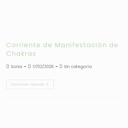
Corriente de Manifestación de
Chakras
Autor
Publicación
Categoría
Sonia
17/02/2026
Sin categoría
de
de
de
la
la
la
entrada:
entrada:
entrada:
Corriente
Continuar Leyendo
De
Manifestación
De
Chakras