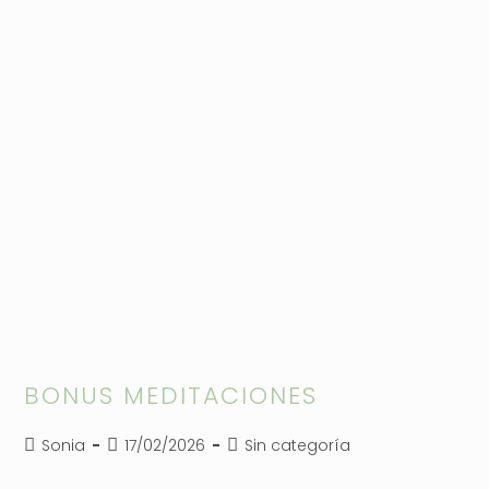
BONUS MEDITACIONES
Autor
Publicación
Categoría
Sonia
17/02/2026
Sin categoría
de
de
de