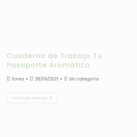
Cuaderno de Trabajo Tu
Pasaporte Aromático
Autor
Publicación
Categoría
Sonia
28/09/2021
Sin categoría
de
de
de
la
la
la
entrada:
entrada:
entrada:
Cuaderno
Continuar Leyendo
De
Trabajo
Tu
Pasaporte
Aromático