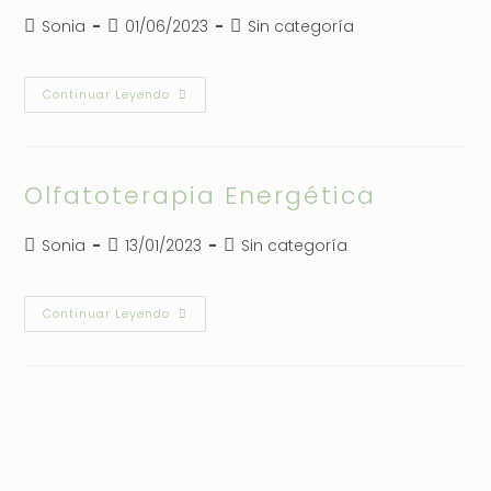
Autor
Publicación
Categoría
Sonia
01/06/2023
Sin categoría
de
de
de
la
la
la
entrada:
entrada:
entrada:
Terapeuta
Continuar Leyendo
Holistico
Olfatoterapia Energética
Autor
Publicación
Categoría
Sonia
13/01/2023
Sin categoría
de
de
de
la
la
la
entrada:
entrada:
entrada:
Olfatoterapia
Continuar Leyendo
Energética