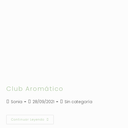
Club Aromático
Autor
Publicación
Categoría
Sonia
28/09/2021
Sin categoría
de
de
de
la
la
la
entrada:
entrada:
entrada:
Club
Continuar Leyendo
Aromático