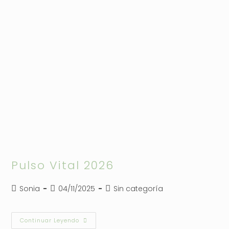
Pulso Vital 2026
Autor
Publicación
Categoría
Sonia
04/11/2025
Sin categoría
de
de
de
la
la
la
entrada:
entrada:
entrada:
Pulso
Continuar Leyendo
Vital