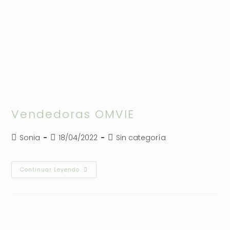
Vendedoras OMVIE
Autor
Publicación
Categoría
Sonia
18/04/2022
Sin categoría
de
de
de
la
la
la
entrada:
entrada:
entrada:
Vendedoras
Continuar Leyendo
OMVIE