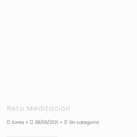
Reto Meditación
Autor
Publicación
Categoría
Sonia
28/09/2021
Sin categoría
de
de
de
la
la
la