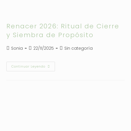
Renacer 2026: Ritual de Cierre
y Siembra de Propósito
Autor
Publicación
Categoría
Sonia
22/11/2025
Sin categoría
de
de
de
la
la
la
entrada:
entrada:
entrada:
Renacer
Continuar Leyendo
2026:
Ritual
De
Cierre
Y
Siembra
De
Propósito