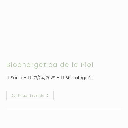
Bioenergética de la Piel
Autor
Publicación
Categoría
Sonia
07/04/2025
Sin categoría
de
de
de
la
la
la
entrada:
entrada:
entrada:
Bioenergética
Continuar Leyendo
De
La
Piel