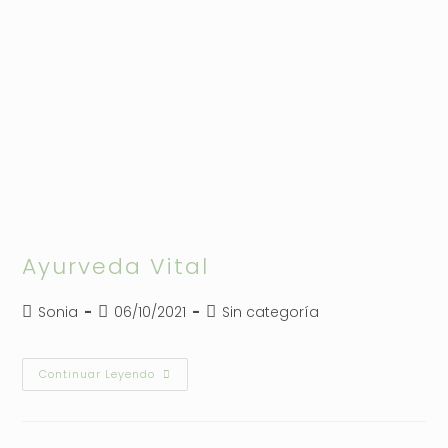
Ayurveda Vital
Autor
Publicación
Categoría
Sonia
06/10/2021
Sin categoría
de
de
de
la
la
la
entrada:
entrada:
entrada:
Ayurveda
Continuar Leyendo
Vital