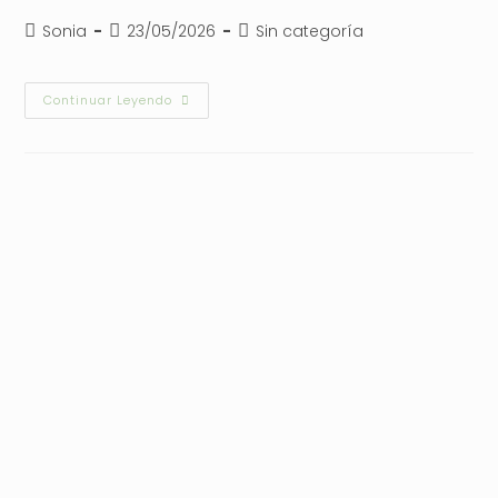
Autor
Publicación
Categoría
Sonia
23/05/2026
Sin categoría
de
de
de
la
la
la
entrada:
entrada:
entrada:
El
Continuar Leyendo
Arte
De
Respirar