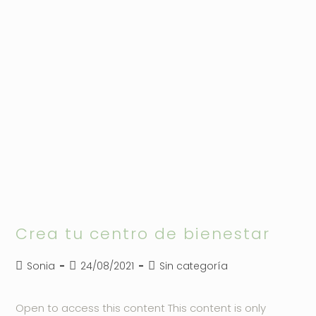
Crea tu centro de bienestar
Autor
Publicación
Categoría
Sonia
24/08/2021
Sin categoría
de
de
de
la
la
la
Open to access this content This content is only
entrada:
entrada:
entrada: