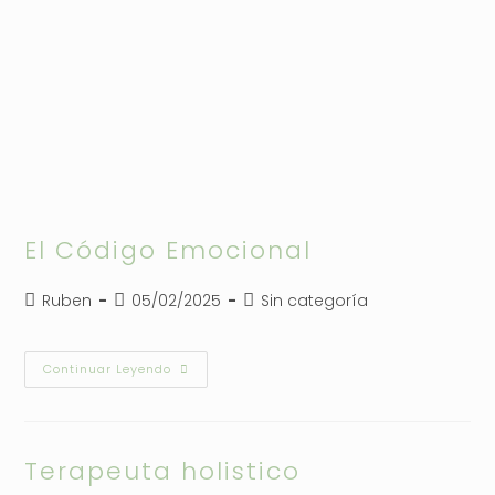
El Código Emocional
Autor
Publicación
Categoría
Ruben
05/02/2025
Sin categoría
de
de
de
la
la
la
entrada:
entrada:
entrada:
El
Continuar Leyendo
Código
Emocional
Terapeuta holistico