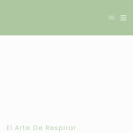
Ir
al
Aromaterapia Vital
0
contenido
El Arte De Respirar