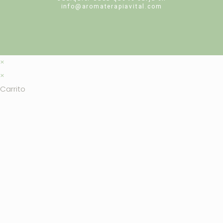
info@aromaterapiavital.com
×
×
Carrito