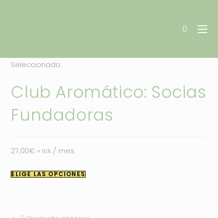
Ir
al
Aromaterapia Vital
0
contenido
Seleccionado:
Club Aromático: Socias
Fundadoras
27,00
€
/ mes
+ IVA
ELIGE LAS OPCIONES