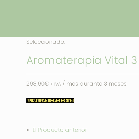
Ir
al
Aromaterapia Vital
contenido
Seleccionado:
Aromaterapia Vital 3
268,60
€
/ mes durante 3 meses
+ IVA
ELIGE LAS OPCIONES
Producto anterior