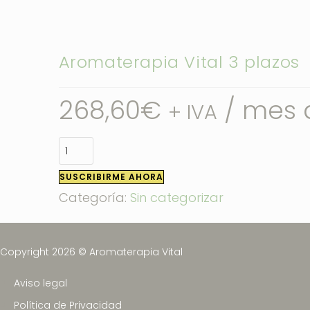
Aromaterapia Vital 3 plazos
268,60
€
/ mes 
+ IVA
Aromaterapia
Vital
SUSCRIBIRME AHORA
3
Categoría:
Sin categorizar
plazos
cantidad
Copyright 2026 © Aromaterapia Vital
Aviso legal
Política de Privacidad