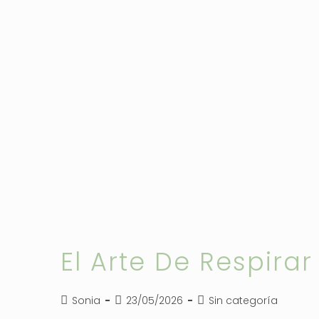
El Arte De Respirar
Autor
Publicación
Categoría
Sonia
23/05/2026
Sin categoría
de
de
de