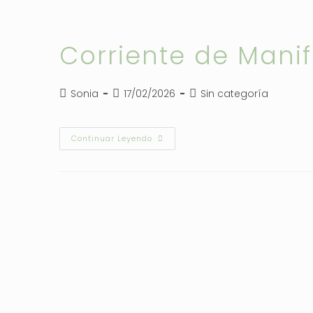
Corriente de Mani
Autor
Publicación
Categoría
Sonia
17/02/2026
Sin categoría
de
de
de
la
la
la
entrada:
entrada:
entrada:
Corriente
Continuar Leyendo
De
Manifestación
De
Chakras