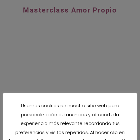
Masterclass Amor Propio
Ya tienes tu plaza!
Nos vemos el Jueves 13 de Febrero
Usamos cookies en nuestro sitio web para
personalización de anuncios y ofrecerte la
Recibirás el acceso por mail
experiencia más relevante recordando tus
Reservate 1 hora para ti, para tu relájate, para tu bienestar
preferencias y visitas repetidas. Al hacer clic en