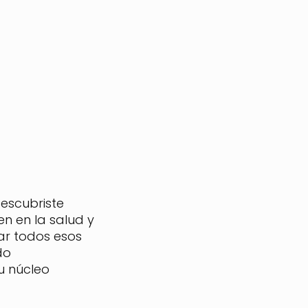
descubriste
en en la salud y
ar todos esos
do
u núcleo