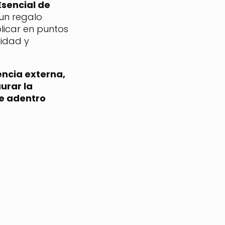
Esencial de
 un regalo
licar en puntos
sidad y
encia externa,
urar la
de adentro