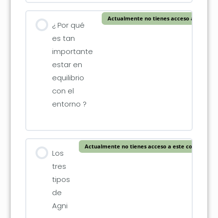
Actualmente no tienes acceso a este co
¿ Por qué
es tan
importante
estar en
equilibrio
con el
entorno ?
Actualmente no tienes acceso a este contenido
Los
tres
tipos
de
Agni