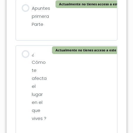
Actualmente no tienes acceso a este conten
Apuntes
primera
Parte
Actualmente no tienes acceso a este contenid
¿
Cómo
te
afecta
el
lugar
en el
que
vives ?