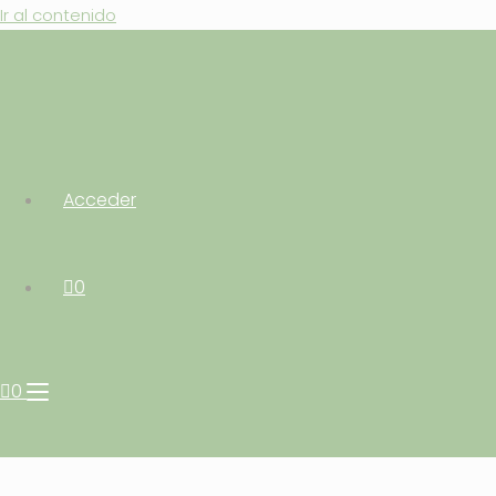
Ir al contenido
Aromaterapia Vital
Acceder
0
0