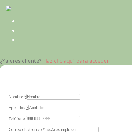
¿Ya eres cliente?
Haz clic aquí para acceder
Nombre
*
Apellidos
*
Teléfono
Correo electrónico
*