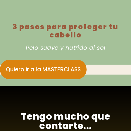
3 pasos para proteger tu
cabello
Pelo suave y nutrido al sol
Quiero ir a la MASTERCLASS
Tengo mucho que
contarte...