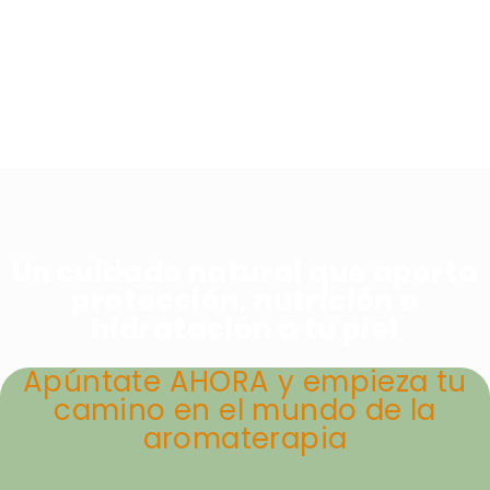
aportarán nutrición, protección
e hidratación a tu piel sin
ingerir tóxicos a través de ella
Un cuidado natural que aporta
protección, nutrición e
hidratación a tu piel
Apúntate AHORA y empieza tu
camino en el mundo de la
aromaterapia