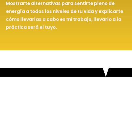
Mostrarte alternativas para sentirte pleno de
energía a todos los niveles de tu vida y explicarte
cómo llevarlas a cabo es mi trabajo, llevarlo a la
práctica será el tuyo.
Descubre una manera natural
de cuidarte con productos
provenientes de la naturaleza
Los productos naturales te