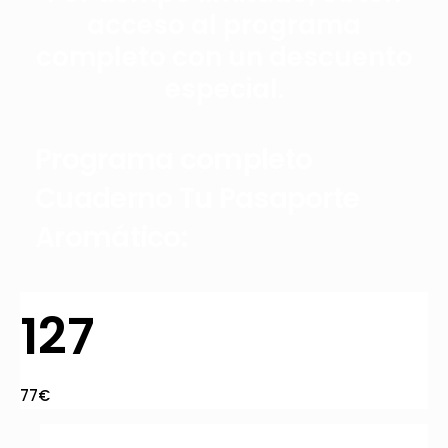
acceso al programa
completo con un descuento
especial.
Programa completo
Cuaderno Tu Pasaporte
Aromático:
127
77€